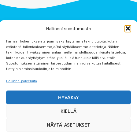
Hallinnoi suostumusta
Parhaan kokemuksen tarjoamiseksi käytämme teknologioita, kuten
evästeitä, tallentaaksemme ja/tai käyttääksemme laitetietoja. Näiden
tekniikoiden hyväksyminen antaa meille mahdollisuuden käsitellä tietoja,
kuten selauskäyttäytymistä tai yksilöllisiä tunnuksia tällä sivustolla.
Suostumuksen jättäminen tai peruuttaminen voi vaikuttaa haitallisesti
tiettyihin ominaisuuksiin ja toimintoihin.
Hallinnoi palveluita
Tilaus- ja sopimusehdot
Rekisteriseloste
Oma tili
Kassa
Ostoskori
HYVÄKSY
Evästekäytäntö (EU)
KIELLÄ
NÄYTÄ ASETUKSET
© 2026 IVV Finland, Pirkanmaan matkailu ry