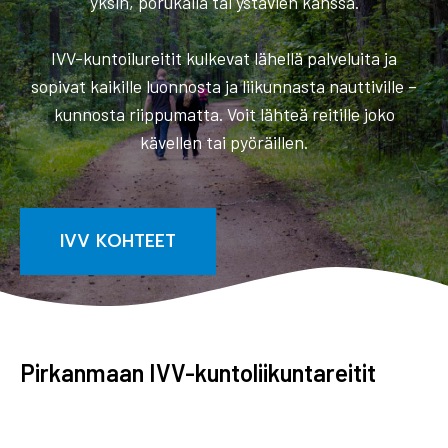
yksin, porukalla tai ystävien kanssa.
IVV-kuntoilureitit kulkevat lähellä palveluita ja
sopivat kaikille luonnosta ja liikunnasta nauttiville –
kunnosta riippumatta. Voit lähteä reitille joko
kävellen tai pyöräillen.
IVV KOHTEET
Pirkanmaan IVV-kuntoliikuntareitit