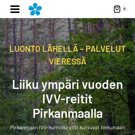
Siirry
0
sisältöön
LUONTO LÄHELLÄ – PALVELUT
VIERESSÄ
Liiku ympäri vuoden
IVV-reitit
Pirkanmaalla
Pirkanmaan IVV-kuntoilureitit kutsuvat liikkumaan