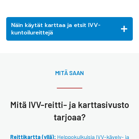
Näin käytät karttaa ja etsit IVV-
kuntoilureittejä
MITÄ SAAN
Mitä IVV-reitti- ja karttasivusto
tarjoaa?
Reittikartta (yllä):
Helppokulkuisia IVV-kävely- ja