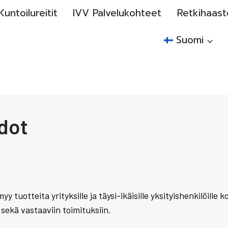
Kuntoilureitit
IVV Palvelukohteet
Retkihaast
Suomi
hdot
 tuotteita yrityksille ja täysi-ikäisille yksityishenkilöil
ekä vastaaviin toimituksiin.