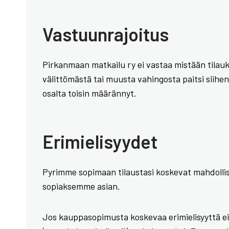
Vastuunrajoitus
Pirkanmaan matkailu ry ei vastaa mistään tilauks
välittömästä tai muusta vahingosta paitsi siihe
osalta toisin määrännyt.
Erimielisyydet
Pyrimme sopimaan tilaustasi koskevat mahdollise
sopiaksemme asian.
Jos kauppasopimusta koskevaa erimielisyyttä ei s