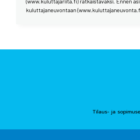
(www.kuluttajariita.fi) ratkaistavaksi. Ennen as
kuluttajaneuvontaan (www.kuluttajaneuvonta.fi
Tilaus- ja sopimus