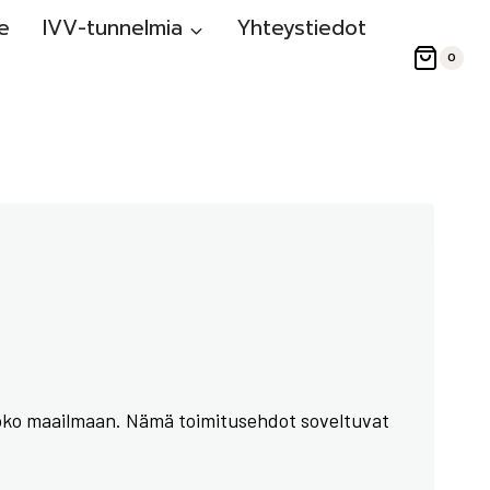
e
IVV-tunnelmia
Yhteystiedot
0
le koko maailmaan. Nämä toimitusehdot soveltuvat