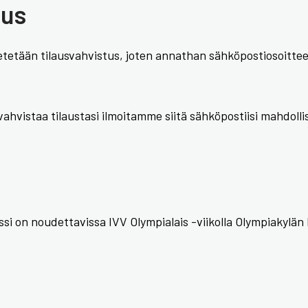
tus
etetään tilausvahvistus, joten annathan sähköpostiosoittee
ahvistaa tilaustasi ilmoitamme siitä sähköpostiisi mahdoll
passi on noudettavissa IVV Olympialais -viikolla Olympiaky