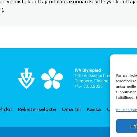
ian viemistä kuluttajariitalautakunnan käsittelyyn kuluttaj
).
Parhaan kok
tallentaakse
antaa meille 
tunnuksia tä
haitallisesti
ehdot
Rekisteriseloste
Oma tili
Kassa
Ostoskori
Hallinnoi pal
HY