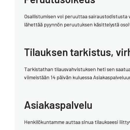
Osallistumisen voi peruuttaa sairaustodistusta
lähettää pyynnön peruutuksen käsittelystä osoit
Tilauksen tarkistus, vi
Tarkistathan tilausvahvistuksen heti sen saatuasi
viimeistään 14 päivän kuluessa Asiakaspalvelu
Asiakaspalvelu
Henkilökuntamme auttaa sinua tilaukseesi liitty