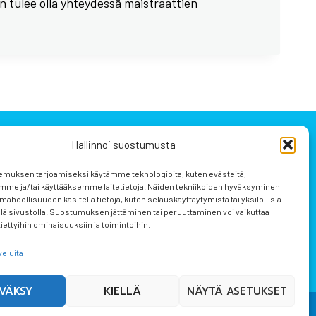
an tulee olla yhteydessä maistraattien
Hallinnoi suostumusta
emuksen tarjoamiseksi käytämme teknologioita, kuten evästeitä,
mme ja/tai käyttääksemme laitetietoja. Näiden tekniikoiden hyväksyminen
mahdollisuuden käsitellä tietoja, kuten selauskäyttäytymistä tai yksilöllisiä
llä sivustolla. Suostumuksen jättäminen tai peruuttaminen voi vaikuttaa
 tiettyihin ominaisuuksiin ja toimintoihin.
Evästekäytäntö (EU)
veluita
VÄKSY
KIELLÄ
NÄYTÄ ASETUKSET