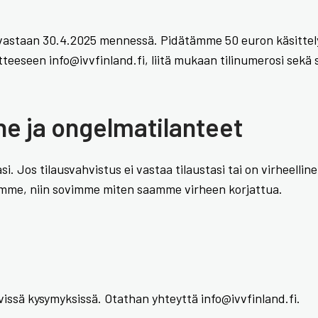
 vastaan 30.4.2025 mennessä. Pidätämme 50 euron käsittel
teeseen info@ivvfinland.fi, liitä mukaan tilinumerosi sekä 
rhe ja ongelmatilanteet
. Jos tilausvahvistus ei vastaa tilaustasi tai on virheellin
umme, niin sovimme miten saamme virheen korjattua.
vissä kysymyksissä. Otathan yhteyttä info@ivvfinland.fi.