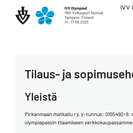
Siirry
IVV 
sisältöön
Tilaus- ja sopimuse
Yleistä
Pirkanmaan matkailu ry, y-tunnus: 0155492-9, myy
olympiapassin tilaamiseen verkkokaupassamme s