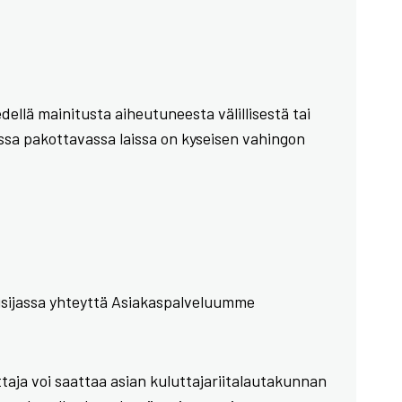
ellä mainitusta aiheutuneesta välillisestä tai
ussa pakottavassa laissa on kyseisen vahingon
nsisijassa yhteyttä Asiakaspalveluumme
ttaja voi saattaa asian kuluttajariitalautakunnan