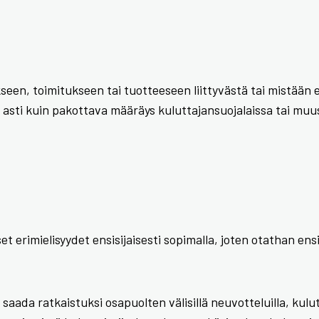
een, toimitukseen tai tuotteeseen liittyvästä tai mistään ed
n asti kuin pakottava määräys kuluttajansuojalaissa tai mu
t erimielisyydet ensisijaisesti sopimalla, joten otathan e
aada ratkaistuksi osapuolten välisillä neuvotteluilla, kulu