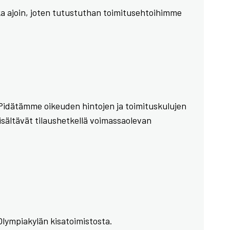
a ajoin, joten tutustuthan toimitusehtoihimme
Pidätämme oikeuden hintojen ja toimituskulujen
isältävät tilaushetkellä voimassaolevan
 Olympiakylän kisatoimistosta.