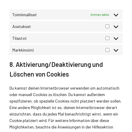
c
g
o
m
b
s
e
o
g
o
l
s
o
Toiminnalliset
l
Immer aktiv
o
o
g
e
c
Asetukset
n
l
-
k
A
s
e
f
s
s
Tilastot
t
-
o
T
e
i
m
n
i
t
Markkinointi
g
a
M
t
l
u
e
p
a
s
a
k
8. Aktivierung/Deaktivierung und
s
s
r
s
s
k
Löschen von Cookies
t
e
k
o
t
i
t
Du kannst deinen Internetbrowser verwenden um automatisch
n
oder manuell Cookies zu löschen. Du kannst außerdem
o
spezifizieren, ob spezielle Cookies nicht platziert werden sollen.
i
Eine andere Möglichkeit ist es, deinen Internetbrowser derart
n
einzurichten, dass du jedes Mal benachrichtigt wirst, wenn ein
t
Cookie platziert wird. Für weitere Information über diese
i
Möglichkeiten, beachte die Anweisungen in der Hilfesektion