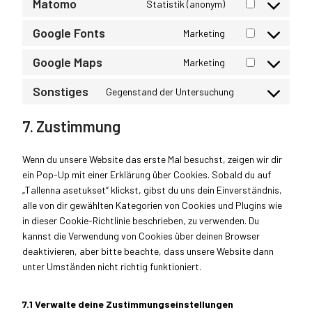
t
Matomo
s
Statistik (anonym)
r
i
e
o
C
n
e
t
o
e
v
c
w
o
o
s
n
t
Google Fonts
s
Marketing
r
i
e
o
c
C
n
e
t
o
e
v
c
f
r
o
o
s
n
t
Google Maps
s
Marketing
r
i
e
a
d
m
C
n
e
t
o
e
v
c
w
c
p
m
o
s
n
t
Sonstiges
s
Gegenstand der Untersuchung
r
i
e
p
e
r
C
e
n
e
t
o
e
v
c
s
m
b
e
o
r
s
n
t
s
r
i
7. Zustimmung
e
o
l
o
s
n
c
e
t
o
e
v
c
m
u
o
s
s
e
n
t
s
r
i
e
a
r
k
Wenn du unsere Website das erste Mal besuchst, zeigen wir dir
e
t
o
e
v
c
c
i
c
ein Pop-Up mit einer Erklärung über Cookies. Sobald du auf
n
t
s
r
i
e
o
l
e
„Tallenna asetukset“ klickst, gibst du uns dein Einverständnis,
t
o
e
v
c
k
m
c
b
alle von dir gewählten Kategorien von Cookies und Plugins wie
t
s
r
i
e
a
p
h
u
in dieser Cookie-Richtlinie beschrieben, zu verwenden. Du
o
e
v
c
s
d
l
i
s
kannst die Verwendung von Cookies über deinen Browser
s
r
i
e
t
e
i
m
t
deaktivieren, aber bitte beachte, dass unsere Website dann
e
v
c
m
r
n
a
p
e
unter Umständen nicht richtig funktioniert.
r
i
e
a
i
c
n
r
v
c
g
t
p
e
z
-
i
e
o
o
e
7.1 Verwalte deine Zustimmungseinstellungen
-
j