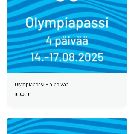
Olympiapassi – 4 päivää
150,00
€