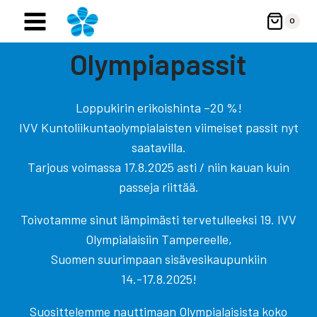
Siirry
0
sisältöön
Olympiapassit
Loppukirin erikoishinta –20 %!
IVV Kuntoliikuntaolympialaisten viimeiset passit nyt
saatavilla.
Tarjous voimassa 17.8.2025 asti / niin kauan kuin
passeja riittää.
Toivotamme sinut lämpimästi tervetulleeksi 19. IVV
Olympialaisiin Tampereelle,
Suomen suurimpaan sisävesikaupunkiin
14.-17.8.2025!
Suosittelemme nauttimaan Olympialaisista koko