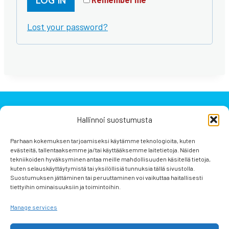
LOG IN
u
e
Lost your password?
i
d
r
e
d
Hallinnoi suostumusta
Parhaan kokemuksen tarjoamiseksi käytämme teknologioita, kuten
evästeitä, tallentaaksemme ja/tai käyttääksemme laitetietoja. Näiden
tekniikoiden hyväksyminen antaa meille mahdollisuuden käsitellä tietoja,
kuten selauskäyttäytymistä tai yksilöllisiä tunnuksia tällä sivustolla.
Suostumuksen jättäminen tai peruuttaminen voi vaikuttaa haitallisesti
tiettyihin ominaisuuksiin ja toimintoihin.
Manage services
Terms and Conditions of Order and Contract