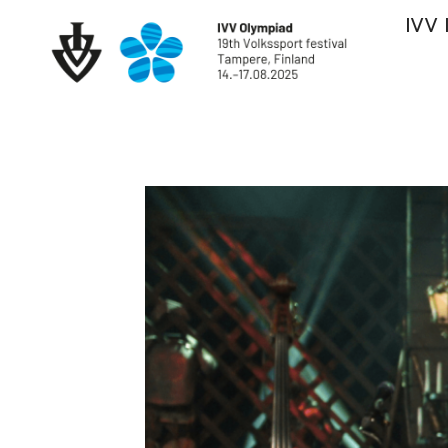
Siirry
IVV 
sisältöön