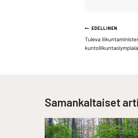
Artikkelien
EDELLINEN
Tuleva liikuntaministe
selaus
kuntoliikuntaolympialai
Samankaltaiset arti