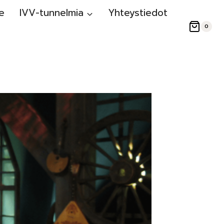
e
IVV-tunnelmia
Yhteystiedot
0