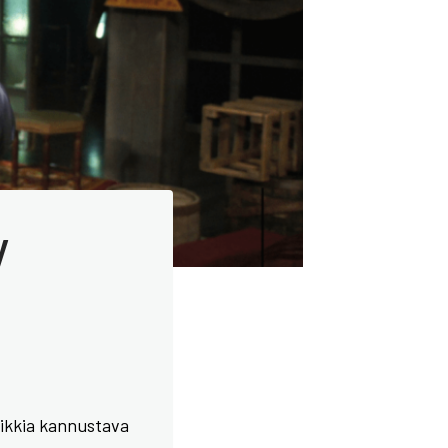
V
kaikkia kannustava