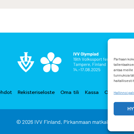
Parhaan kok
tallentaakse
antaa meille 
tunnuksia tä
haitallisesti
ehdot
Rekisteriseloste
Oma tili
Kassa
Ostoskori
Hallinnoi pal
HY
© 2026 IVV Finland, Pirkanmaan matkailu ry