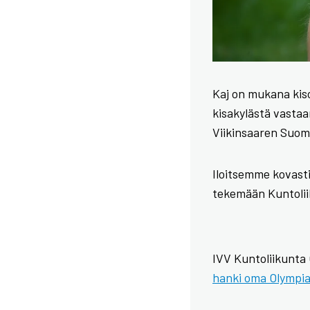
Kaj on mukana kiso
kisakylästä vasta
Viikinsaaren Suomi
Iloitsemme kovast
tekemään Kuntoli
IVV Kuntoliikunta
hanki oma Olympia