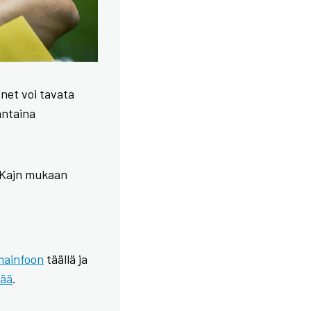
änet voi tavata
antaina
n Kajn mukaan
mainfoon
täällä ja
sää
.