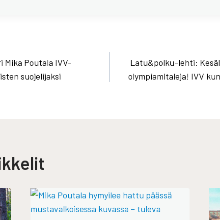
ri Mika Poutala IVV-
Latu&polku-lehti: Kesäl
sten suojelijaksi
olympiamitaleja! IVV kun
kkelit