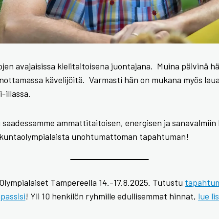
jen avajaisissa kielitaitoisena juontajana. Muina päivinä h
anottamassa kävelijöitä. Varmasti hän on mukana myös lau
-illassa.
i saadessamme ammattitaitoisen, energisen ja sanavalmii
ikuntaolympialaista unohtumattoman tapahtuman!
 Olympialaiset Tampereella 14.-17.8.2025. Tutustu
tapahtu
passisi
! Yli 10 henkilön ryhmille edullisemmat hinnat,
lue li