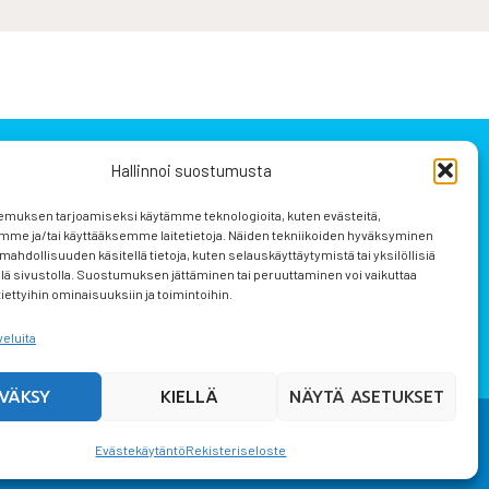
Hallinnoi suostumusta
emuksen tarjoamiseksi käytämme teknologioita, kuten evästeitä,
mme ja/tai käyttääksemme laitetietoja. Näiden tekniikoiden hyväksyminen
mahdollisuuden käsitellä tietoja, kuten selauskäyttäytymistä tai yksilöllisiä
llä sivustolla. Suostumuksen jättäminen tai peruuttaminen voi vaikuttaa
 tiettyihin ominaisuuksiin ja toimintoihin.
Evästekäytäntö (EU)
veluita
VÄKSY
KIELLÄ
NÄYTÄ ASETUKSET
Evästekäytäntö
Rekisteriseloste